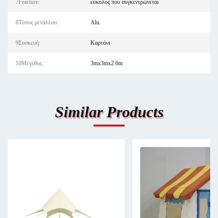
7Feacture:
εύκολος που συγκεντρώνεται
8Τύπος μετάλλου:
Alu.
9Συσκευή:
Καρτόνι
10Μέγεθος:
3mx3mx2.6m
Similar Products