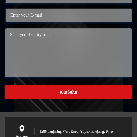
υποβολή
1288 Tanjialing West Road, Yuyao, Zhejiang, Κίνα
Address