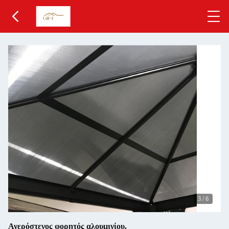
3
/
6
Ανερόστεγος φορητός αλουμινίου.