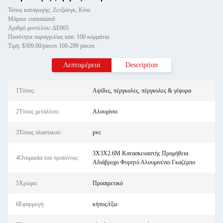
Τόπος καταγωγής: Ζετζιάνγκ, Κίνα
Μάρκα: customized
Αριθμό μοντέλου: ΔΕ005
Ποσότητα παραγγελίας min: 100 κομμάτια
Τιμή: $309.00/pieces 100-299 pieces
Λεπτομέρεια
Description
1Τύπος:
Αψίδες, πέργκολες, πέργκολες & γέφυρα
2Τύπος μετάλλου:
Αλουμίνιο
3Τύπος πλαστικού:
pvc
3X3X2.6M Κατασκευαστής Προμήθεια
4Ονομασία του προϊόντος:
Αδιάβροχο Φορητό Αλουμινένιο Γκαζέμπο
5Χρώμα:
Προαιρετικό
6Εφαρμογή:
κήπος/έξω