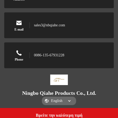
sales3@nbqiahe.com
E-mail
0086-135-67931228
Phone
Ningbo Qiahe Products Co., Ltd.
Βρείτε την καλύτερη τιμή
Get a Quote
Ningbo Qiahe Products Co., Ltd.