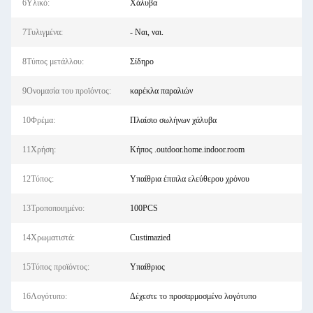
6Υλικό:
Χάλυβα
7Τυλιγμένα:
- Ναι, ναι.
8Τύπος μετάλλου:
Σίδηρο
9Ονομασία του προϊόντος:
καρέκλα παραλιών
10Φρέμα:
Πλαίσιο σωλήνων χάλυβα
11Χρήση:
Κήπος .outdoor.home.indoor.room
12Τύπος:
Υπαίθρια έπιπλα ελεύθερου χρόνου
13Τροποποιημένο:
100PCS
14Χρωματιστά:
Custimazied
15Τύπος προϊόντος:
Υπαίθριος
16Λογότυπο:
Δέχεστε το προσαρμοσμένο λογότυπο