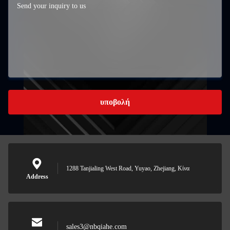
υποβολή
1288 Tanjialing West Road, Yuyao, Zhejiang, Κίνα
Address
sales3@nbqiahe.com