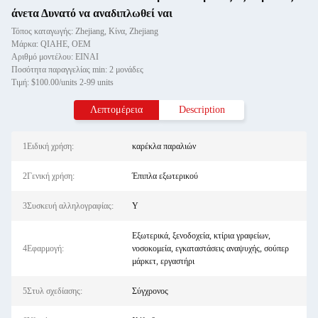
άνετα Δυνατό να αναδιπλωθεί ναι
Τόπος καταγωγής: Zhejiang, Κίνα, Zhejiang
Μάρκα: QIAHE, OEM
Αριθμό μοντέλου: ΕΙΝΑΙ
Ποσότητα παραγγελίας min: 2 μονάδες
Τιμή: $100.00/units 2-99 units
Λεπτομέρεια
Description
1Ειδική χρήση:
καρέκλα παραλιών
2Γενική χρήση:
Έπιπλα εξωτερικού
3Συσκευή αλληλογραφίας:
Y
Εξωτερικά, ξενοδοχεία, κτίρια γραφείων,
4Εφαρμογή:
νοσοκομεία, εγκαταστάσεις αναψυχής, σούπερ
μάρκετ, εργαστήρι
5Στυλ σχεδίασης:
Σύγχρονος