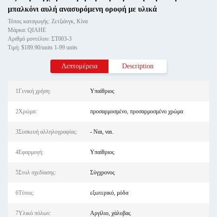
μπαλκόνι αυλή ανασυρόμενη οροφή με υλικά
Τόπος καταγωγής: Ζετζιάνγκ, Κίνα
Μάρκα: QIAHE
Αριθμό μοντέλου: ΣΤ003-3
Τιμή: $189.90/units 1-99 units
Λεπτομέρεια
Description
1Γενική χρήση:
Υπαίθριος
2Χρώμα:
προσαρμοσμένο, προσαρμοσμένο χρώμα
3Συσκευή αλληλογραφίας:
- Ναι, ναι.
4Εφαρμογή:
Υπαίθριος
5Στυλ σχεδίασης:
Σύγχρονος
6Τύπος:
εξωτερικό, μόδα
7Υλικό πόλων:
Αργίλιο, χάλυβας