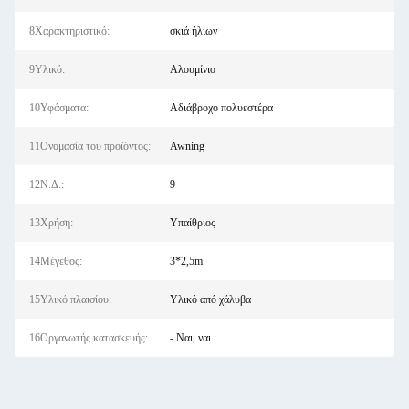
8Χαρακτηριστικό:
σκιά ήλιων
9Υλικό:
Αλουμίνιο
10Υφάσματα:
Αδιάβροχο πολυεστέρα
11Ονομασία του προϊόντος:
Awning
12Ν.Δ.:
9
13Χρήση:
Υπαίθριος
14Μέγεθος:
3*2,5m
15Υλικό πλαισίου:
Υλικό από χάλυβα
16Οργανωτής κατασκευής:
- Ναι, ναι.