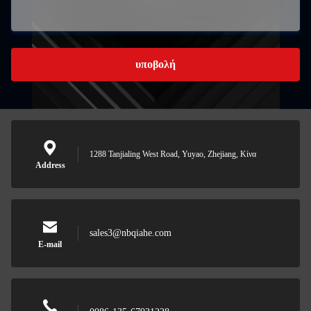
υποβολή
1288 Tanjialing West Road, Yuyao, Zhejiang, Κίνα
Address
sales3@nbqiahe.com
E-mail