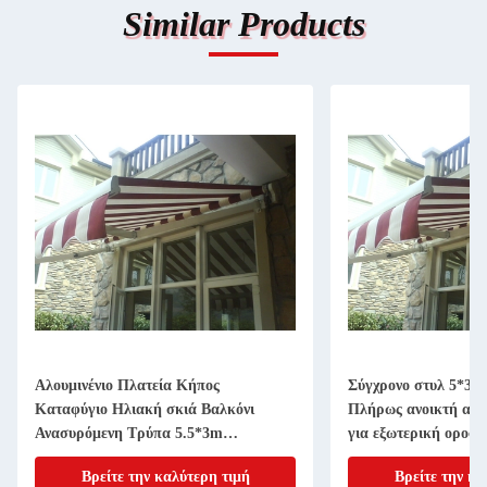
Similar Products
Αλουμινένιο Πλατεία Κήπος
Σύγχρονο στυλ 5*3m
Καταφύγιο Ηλιακή σκιά Βαλκόνι
Πλήρως ανοικτή αν
Ανασυρόμενη Τρύπα 5.5*3m
για εξωτερική οροφ
Εξωτερικό
Βρείτε την καλύτερη τιμή
Βρείτε την κα